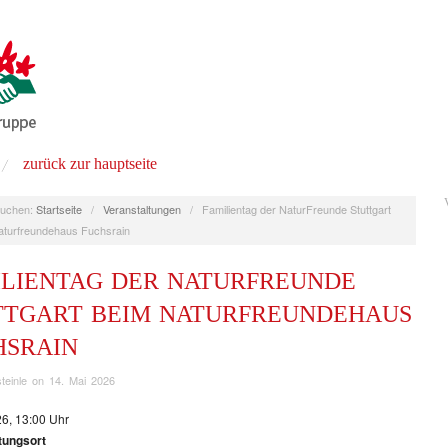
zurück zur hauptseite
uchen:
Startseite
/
Veranstaltungen
/
Familientag der NaturFreunde Stuttgart
aturfreundehaus Fuchsrain
ILIENTAG DER NATURFREUNDE
TTGART BEIM NATURFREUNDEHAUS
HSRAIN
teinle
on
14. Mai 2026
26, 13:00 Uhr
tungsort