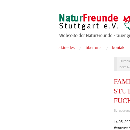
aktuelles
über uns
kontakt
Durchs
beim N
FAM
STU
FUC
By
gudruns
14.05. 20
Veranstal